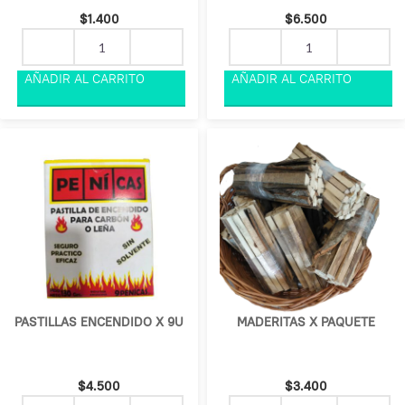
$
1.400
$
6.500
PASTILLAS ENCENDIDO X 9U
MADERITAS X PAQUETE
$
4.500
$
3.400