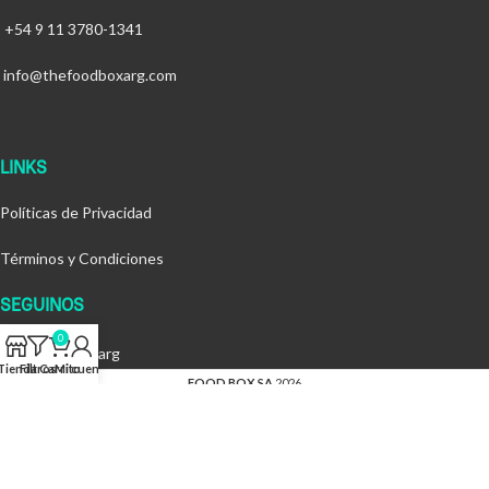
+54 9 11 3780-1341
info@thefoodboxarg.com
LINKS
Políticas de Privacidad
Términos y Condiciones
SEGUINOS
0
@thefoodboxarg
Tienda
Filtros
Carrito
Mi cuenta
FOOD BOX SA
2026
By
MOC Creative