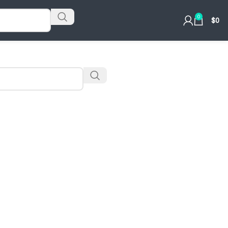
0
$
0