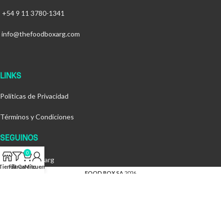
+54 9 11 3780-1341
info@thefoodboxarg.com
LINKS
Políticas de Privacidad
Términos y Condiciones
SEGUINOS
0
@thefoodboxarg
Tienda
Filtros
Carrito
Mi cuenta
FOOD BOX SA
2026
By
MOC Creative