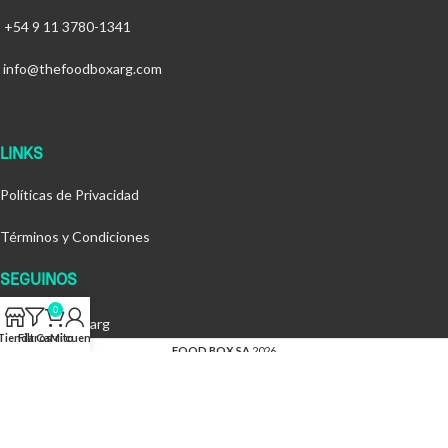
+54 9 11 3780-1341
info@thefoodboxarg.com
LINKS
Políticas de Privacidad
Términos y Condiciones
SEGUINOS
0
@thefoodboxarg
Tienda
Filtros
Carrito
Mi cuenta
FOOD BOX SA
2026
By
MOC Creative