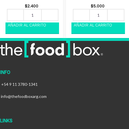
$
2.400
$
5.000
INFO
+54 9 11 3780-1341
info@thefoodboxarg.com
LINKS