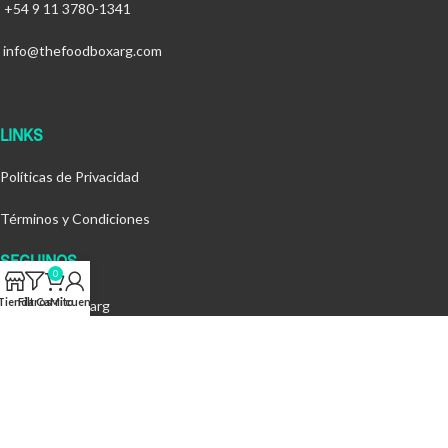
+54 9 11 3780-1341
info@thefoodboxarg.com
LINKS
Políticas de Privacidad
Términos y Condiciones
SEGUINOS
0
Tienda
Filtros
Carrito
Mi cuenta
@thefoodboxarg
FOOD BOX SA
2026
By
MOC Creative