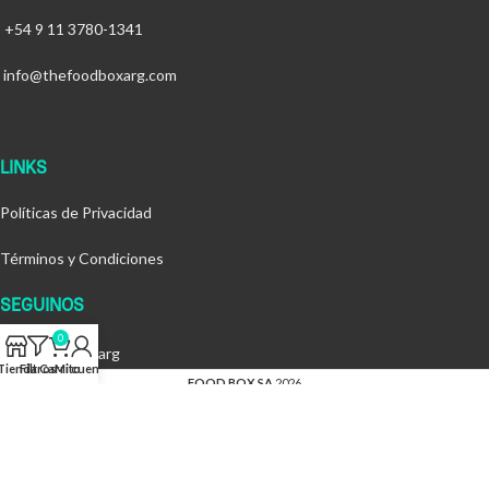
+54 9 11 3780-1341
info@thefoodboxarg.com
LINKS
Políticas de Privacidad
Términos y Condiciones
SEGUINOS
0
@thefoodboxarg
Tienda
Filtros
Carrito
Mi cuenta
FOOD BOX SA
2026
By
MOC Creative