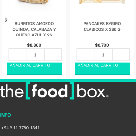
BURRITOS AMOEDO
PANCAKES BYGIRO
QUINOA, CALABAZA Y
CLASICOS X 286 G
QUESO AZUL X 26
$
8.800
$
6.700
INFO
+54 9 11 3780-1341