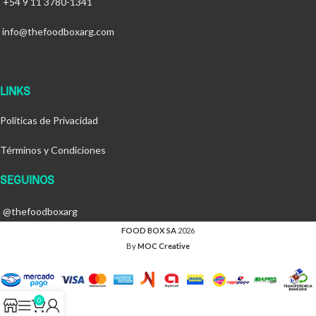
+54 9 11 3780-1341
info@thefoodboxarg.com
LINKS
Políticas de Privacidad
Términos y Condiciones
SEGUINOS
@thefoodboxarg
FOOD BOX SA
2026
By
MOC Creative
0