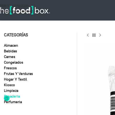
Skip to navigation
Skip to main content
CATEGORÍAS
Almacen
Bebidas
Carnes
Congelados
Frescos
Frutas Y Verduras
Hogar Y Textil
Kiosco
Limpieza
Panaderia
Perfumeria