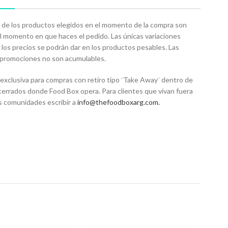
 de los productos elegidos en el momento de la compra son
el momento en que haces el pedido. Las únicas variaciones
 los precios se podrán dar en los productos pesables. Las
o promociones no son acumulables.
exclusiva para compras con retiro tipo ¨Take Away¨ dentro de
 cerrados donde Food Box opera. Para clientes que vivan fuera
s comunidades escribir a
info@thefoodboxarg.com
.