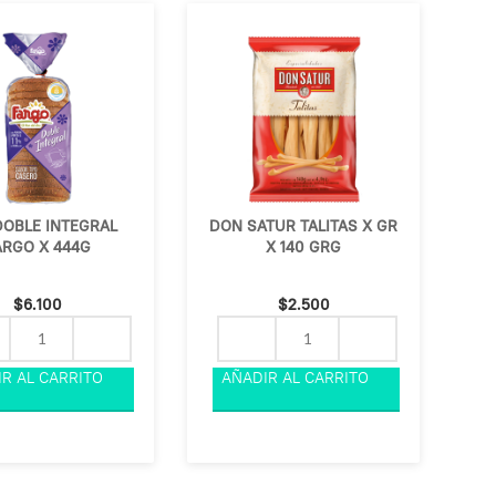
DOBLE INTEGRAL
DON SATUR TALITAS X GR
ARGO X 444G
X 140 GRG
$
6.100
$
2.500