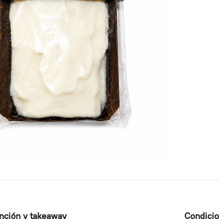
ención y takeaway
Condici