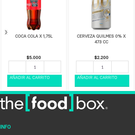
COCA COLA X 1,75L
CERVEZA QUILMES 0% X
473 CC
$
5.000
$
2.200
INFO