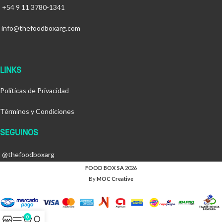
+54 9 11 3780-1341
info@thefoodboxarg.com
LINKS
Políticas de Privacidad
Términos y Condiciones
SEGUINOS
@thefoodboxarg
FOOD BOX SA
2026
By
MOC Creative
0