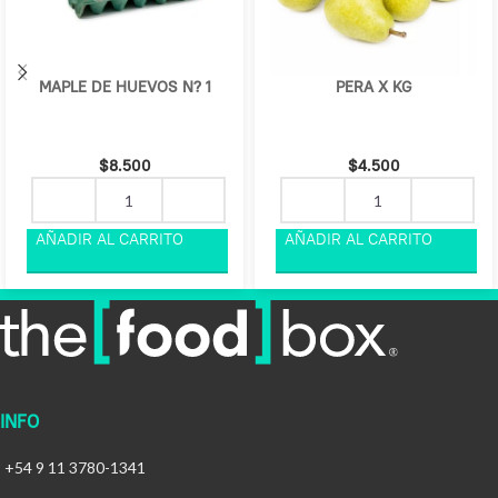
MAPLE DE HUEVOS N? 1
PERA X KG
$
8.500
$
4.500
INFO
+54 9 11 3780-1341