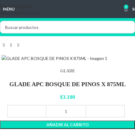
Skip to navigation
0
MENU
$
Skip to main content
GLADE
GLADE APC BOSQUE DE PINOS X 875ML
$
3.100
AÑADIR AL CARRITO