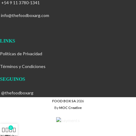
+54 9 11 3780-1341
info@thefoodboxarg.com
LINKS
Políticas de Privacidad
Términos y Condiciones
SEGUINOS
@thefoodboxarg
FOOD BOX SA
2026
By
MOC Creative
0