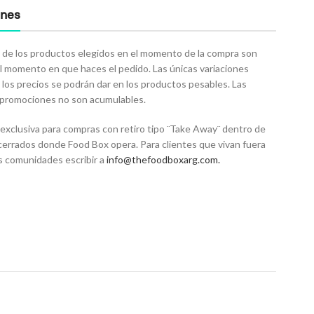
ones
 de los productos elegidos en el momento de la compra son
el momento en que haces el pedido. Las únicas variaciones
 los precios se podrán dar en los productos pesables. Las
o promociones no son acumulables.
exclusiva para compras con retiro tipo ¨Take Away¨ dentro de
 cerrados donde Food Box opera. Para clientes que vivan fuera
s comunidades escribir a
info@thefoodboxarg.com
.