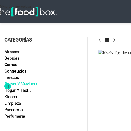
Skip to navigation
Skip to main content
CATEGORÍAS
Almacen
Bebidas
Carnes
Congelados
Frescos
Frutas Y Verduras
Hogar Y Textil
Kiosco
Limpieza
Panaderia
Perfumeria