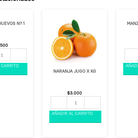
HUEVOS N? 1
MANZ
.500
NARANJA JUGO X KG
$
3.000