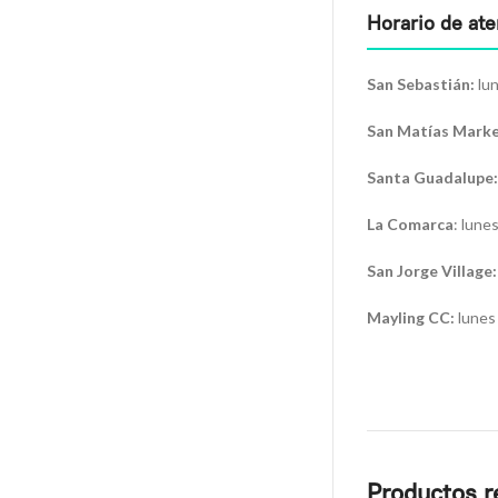
Horario de at
San Sebastián:
lun
San Matías Marke
Santa Guadalupe:
La Comarca
: lune
San Jorge Village:
Mayling CC:
lunes 
Productos r