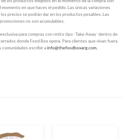
 de los productos elegidos en el momento de la compra son
el momento en que haces el pedido. Las únicas variaciones
 los precios se podrán dar en los productos pesables. Las
o promociones no son acumulables.
exclusiva para compras con retiro tipo ¨Take Away¨ dentro de
 cerrados donde Food Box opera. Para clientes que vivan fuera
s comunidades escribir a
info@thefoodboxarg.com
.