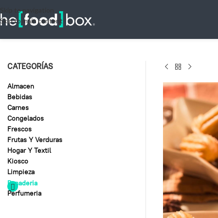
Skip to navigation
Skip to main content
CATEGORÍAS
Almacen
Bebidas
Carnes
Congelados
Frescos
Frutas Y Verduras
Hogar Y Textil
Kiosco
Limpieza
Panaderia
Perfumeria