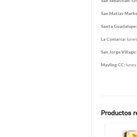
San Sebastián:
lun
San Matías Marke
Santa Guadalupe:
La Comarca
: lune
San Jorge Village:
Mayling CC:
lunes 
Productos r