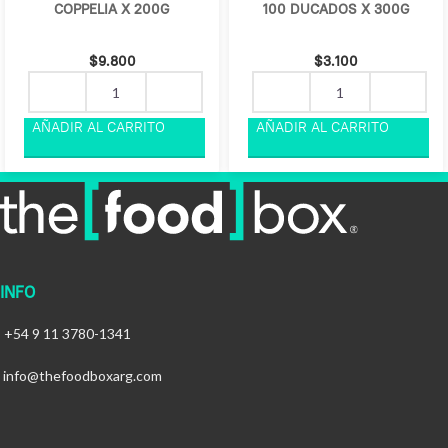
COPPELIA X 200G
100 DUCADOS X 300G
$
9.800
$
3.100
INFO
+54 9 11 3780-1341
info@thefoodboxarg.com