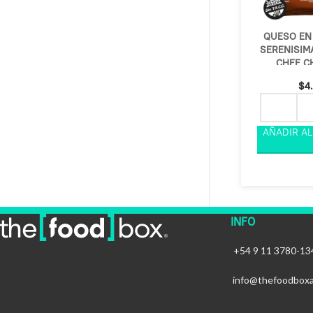
QUESO EN
SERENISIM
CHEF C
$
4
INFO
+54 9 11 3780-13
info@thefoodbox