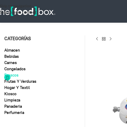
Skip to navigation
Skip to main content
CATEGORÍAS
Almacen
Bebidas
Carnes
Congelados
Frescos
Frutas Y Verduras
Hogar Y Textil
Kiosco
Limpieza
Panaderia
Perfumeria