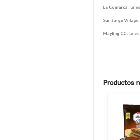
La Comarca
: lune
San Jorge Village:
Mayling CC:
lunes 
Productos r