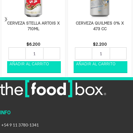
CERVEZA STELLA ARTOIS X
CERVEZA QUILMES 0% X
710ML
473 CC
$
6.200
$
2.200
INFO
+54 9 11 3780-1341