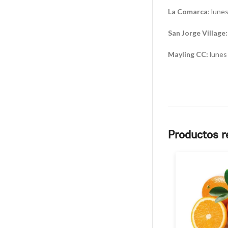
La Comarca
: lune
San Jorge Village:
Mayling CC:
lunes 
Productos r