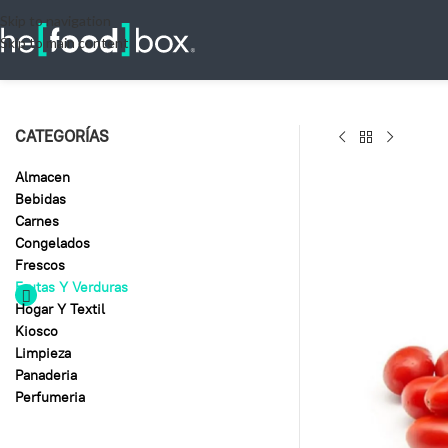
Skip to navigation
Skip to main content
CATEGORÍAS
Almacen
Bebidas
Carnes
Congelados
Frescos
Frutas Y Verduras
Hogar Y Textil
Kiosco
Limpieza
Panaderia
Perfumeria