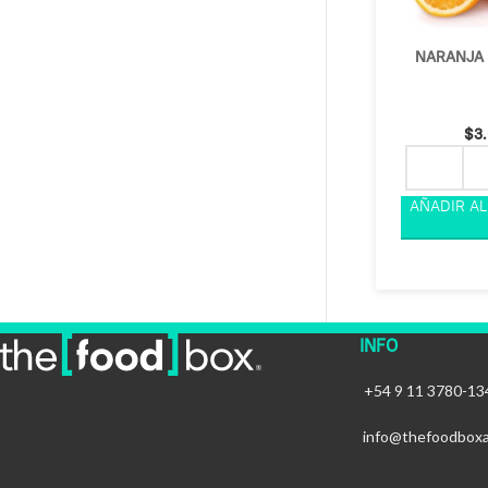
NARANJA 
$
3
INFO
+54 9 11 3780-13
info@thefoodbox